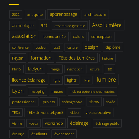
apprentissage
antiquité
architecture
2022
art
Asso'Lumière
archéologie
assemblee generale
association
colors
conception
bonne année
design
diplôme
conférence
couleur
css3
culture
formation
Fête des Lumières
Feyzin
histoire
iaelyon
led
image
html5
inscription
lecture
lumiere
licence éclairage
lights
light
livre
Lyon
musée
mapping
nuit européenne des musées
show
professionnel
projets
scénographie
soirée
vie associative
TEDxUniversitéLyon3
TEDx
video
éclairage
workshop
Vienne
voeux
éclairage public
étudiants
évènement
écologie