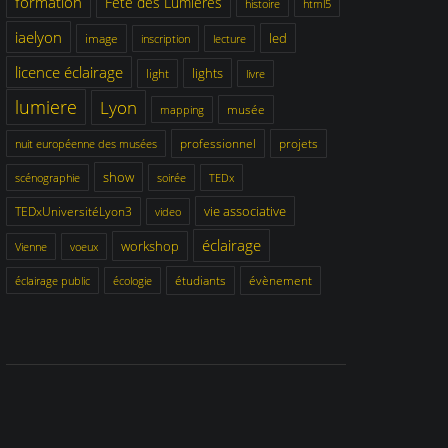
formation
Fête des Lumières
histoire
html5
iaelyon
led
image
inscription
lecture
licence éclairage
lights
light
livre
lumiere
Lyon
musée
mapping
professionnel
projets
nuit européenne des musées
show
scénographie
soirée
TEDx
vie associative
TEDxUniversitéLyon3
video
éclairage
workshop
Vienne
voeux
étudiants
évènement
éclairage public
écologie