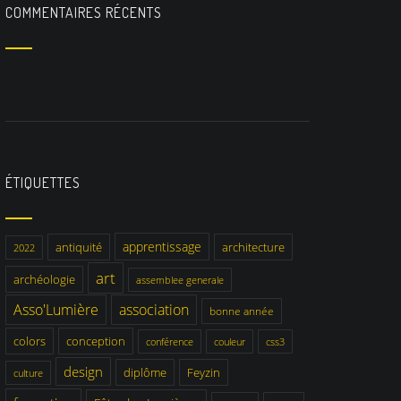
COMMENTAIRES RÉCENTS
ÉTIQUETTES
apprentissage
antiquité
architecture
2022
art
archéologie
assemblee generale
Asso'Lumière
association
bonne année
colors
conception
conférence
couleur
css3
design
diplôme
Feyzin
culture