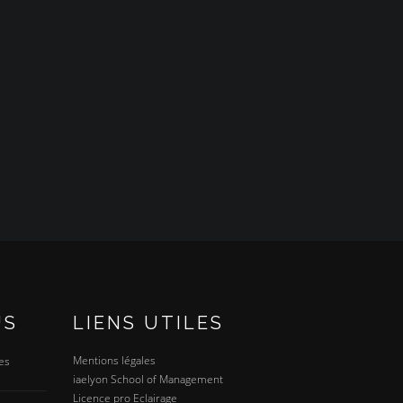
US
LIENS UTILES
Mentions légales
es
iaelyon School of Management
Licence pro Eclairage