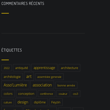
COMMENTAIRES RÉCENTS
ÉTIQUETTES
apprentissage
antiquité
architecture
2022
art
archéologie
assemblee generale
Asso'Lumière
association
bonne année
colors
conception
conférence
couleur
css3
design
diplôme
Feyzin
culture