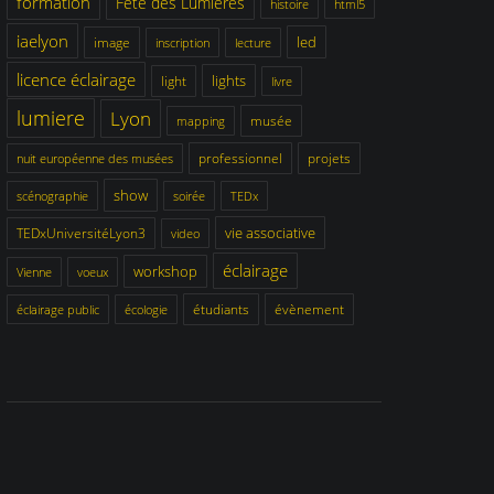
formation
Fête des Lumières
histoire
html5
iaelyon
led
image
inscription
lecture
licence éclairage
lights
light
livre
lumiere
Lyon
musée
mapping
professionnel
projets
nuit européenne des musées
show
scénographie
soirée
TEDx
vie associative
TEDxUniversitéLyon3
video
éclairage
workshop
Vienne
voeux
étudiants
évènement
éclairage public
écologie