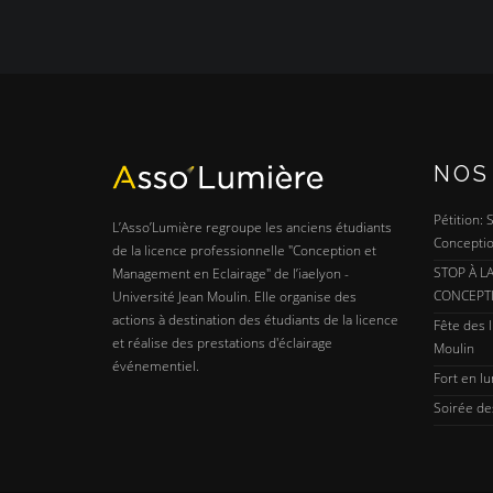
NOS
Pétition:
L’Asso’Lumière regroupe les anciens étudiants
Conceptio
de la licence professionnelle "Conception et
STOP À L
Management en Eclairage" de l’iaelyon -
CONCEPT
Université Jean Moulin. Elle organise des
actions à destination des étudiants de la licence
Fête des l
et réalise des prestations d'éclairage
Moulin
événementiel.
Fort en l
Soirée de