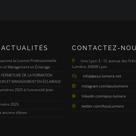
 ACTUALITÉS
CONTACTEZ-NO
 Sauvons la Licence Professionnelle
Univ Lyon 3 - 1C avenue des Frèr
Lumière, 69008 Lyon
n et Management en Éclairage
A FERMETURE DE LA FORMATION
info(a)asso-lumiere.net
ION ET MANAGEMENT EN ÉCLAIRAGE
instagram.com/assolumiere
umières 2025 à l’université Jean-
linkedin.com/asso-lumiere
umière 2025
twitter.com/AssoLumiere
s anciens élèves