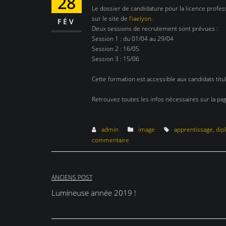
28
Le dossier de candidature pour la licence profe
sur le site de
l’iaelyon
.
FÉV
Deux sessions de recrutement sont prévues :
Session 1 : du 01/04 au 29/04
Session 2 : 16/05
Session 3 : 15/06
Cette formation est accessible aux candidats titu
Retrouvez toutes les infos nécessaires sur la pa
admin
image
apprentissage
,
dip
commentaire
Navigation
ANCIENS POST
Lumineuse année 2019 !
de
l’article