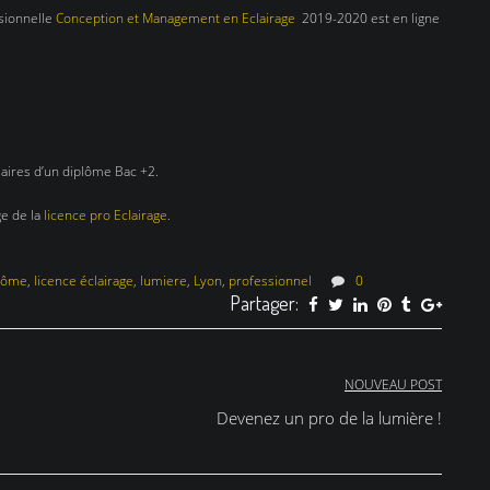
ssionnelle
Conception et Management en Eclairage
2019-2020 est en ligne
laires d’un diplôme Bac +2.
ge de la
licence pro Eclairage
.
lôme
,
licence éclairage
,
lumiere
,
Lyon
,
professionnel
0
Partager:
NOUVEAU POST
Devenez un pro de la lumière !