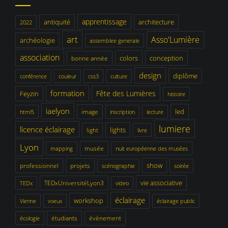
apprentissage
antiquité
architecture
2022
art
Asso'Lumière
archéologie
assemblee generale
association
colors
conception
bonne année
design
diplôme
conférence
couleur
css3
culture
formation
Fête des Lumières
Feyzin
histoire
iaelyon
led
image
html5
inscription
lecture
lumiere
licence éclairage
lights
light
livre
Lyon
musée
mapping
nuit européenne des musées
show
professionnel
projets
scénographie
soirée
vie associative
TEDxUniversitéLyon3
TEDx
video
éclairage
workshop
Vienne
voeux
éclairage public
étudiants
évènement
écologie