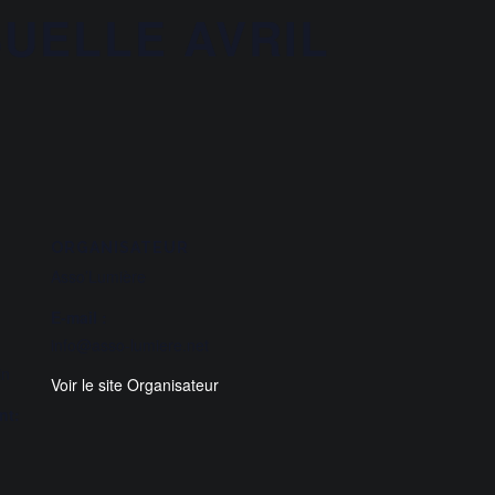
UELLE AVRIL
ORGANISATEUR
Asso’Lumière
E-mail :
info@asso-lumiere.net
in
Voir le site Organisateur
nt: