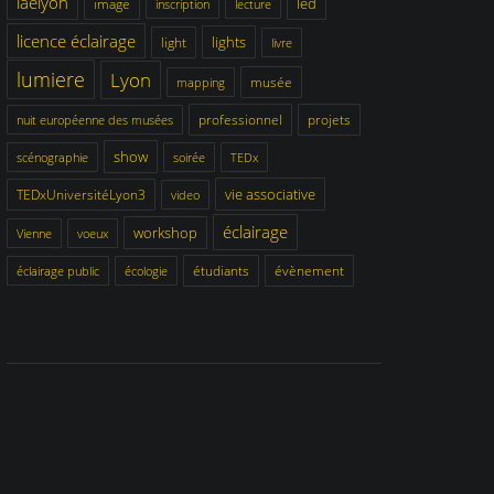
iaelyon
led
image
inscription
lecture
licence éclairage
lights
light
livre
lumiere
Lyon
musée
mapping
professionnel
projets
nuit européenne des musées
show
scénographie
soirée
TEDx
vie associative
TEDxUniversitéLyon3
video
éclairage
workshop
Vienne
voeux
étudiants
évènement
éclairage public
écologie