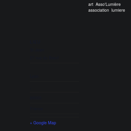
art
,
Asso'Lumière
,
association
,
lumiere
LIEU
St-Jean
27 rue du Bœuf
Lyon
,
69005
France
+ Google Map