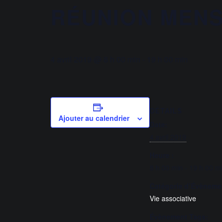
RÉUNION MENS
4 avril 2019 @ 8 h 00 min
-
19 h 00 min
DÉTAILS
Ajouter au calendrier
Date:
4 avril 2019
Heure :
8 h 00 min - 19 h 00 m
Catégorie d’Évèneme
Vie associative
Évènement Tags: