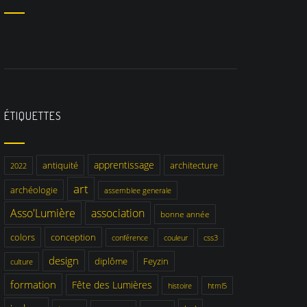
ÉTIQUETTES
apprentissage
antiquité
architecture
2022
art
archéologie
assemblee generale
Asso'Lumière
association
bonne année
colors
conception
conférence
couleur
css3
design
diplôme
Feyzin
culture
formation
Fête des Lumières
histoire
html5