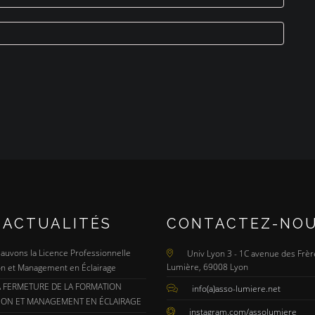
 ACTUALITÉS
CONTACTEZ-NO
 Sauvons la Licence Professionnelle
Univ Lyon 3 - 1C avenue des Frèr
Lumière, 69008 Lyon
n et Management en Éclairage
A FERMETURE DE LA FORMATION
info(a)asso-lumiere.net
ION ET MANAGEMENT EN ÉCLAIRAGE
instagram.com/assolumiere