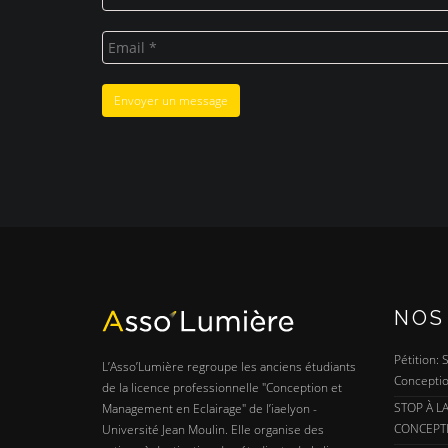
NOS
Pétition:
L’Asso’Lumière regroupe les anciens étudiants
Conceptio
de la licence professionnelle "Conception et
STOP À L
Management en Eclairage" de l’iaelyon -
CONCEPT
Université Jean Moulin. Elle organise des