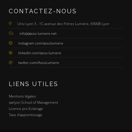
CONTACTEZ-NOUS
Univ Lyon 3 - 1C avenue des Frères Lumière, 69008 Lyon
info(a)asso-lumiere.net
instagram.com/assolumiere
linkedin.com/asso-lumiere
twitter.com/AssoLumiere
LIENS UTILES
Mentions légales
iaelyon School of Management
Licence pro Eclairage
Taxe d'apprentissage