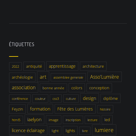
ÉTIQUETTES
apprentissage
antiquité
architecture
2022
art
Asso'Lumière
archéologie
assemblee generale
association
colors
conception
bonne année
design
diplôme
conférence
couleur
css3
culture
formation
Fête des Lumières
Feyzin
histoire
iaelyon
led
image
html5
inscription
lecture
lumiere
licence éclairage
lights
light
livre