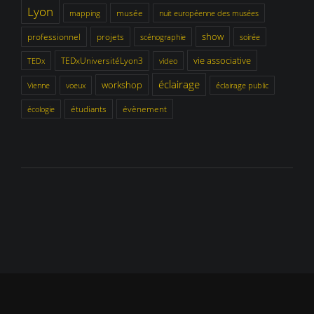
Lyon
musée
mapping
nuit européenne des musées
show
professionnel
projets
scénographie
soirée
vie associative
TEDxUniversitéLyon3
TEDx
video
éclairage
workshop
Vienne
voeux
éclairage public
étudiants
évènement
écologie