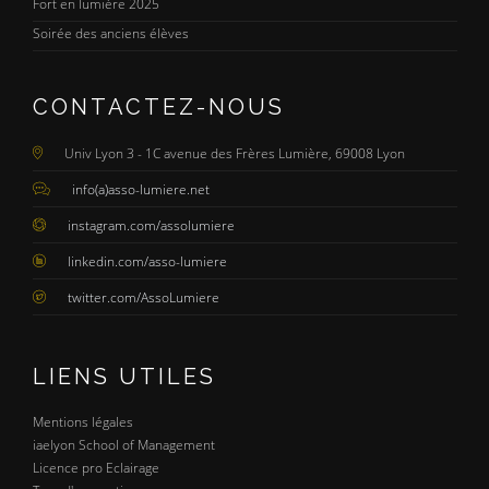
Fort en lumière 2025
Soirée des anciens élèves
CONTACTEZ-NOUS
Univ Lyon 3 - 1C avenue des Frères Lumière, 69008 Lyon
info(a)asso-lumiere.net
instagram.com/assolumiere
linkedin.com/asso-lumiere
twitter.com/AssoLumiere
LIENS UTILES
Mentions légales
iaelyon School of Management
Licence pro Eclairage