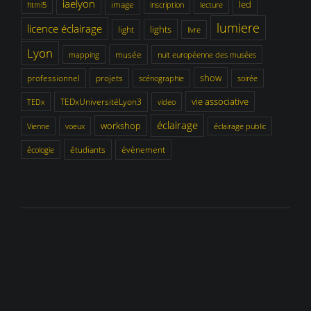
iaelyon
led
image
html5
inscription
lecture
lumiere
licence éclairage
lights
light
livre
Lyon
musée
mapping
nuit européenne des musées
show
professionnel
projets
scénographie
soirée
vie associative
TEDxUniversitéLyon3
TEDx
video
éclairage
workshop
Vienne
voeux
éclairage public
étudiants
évènement
écologie