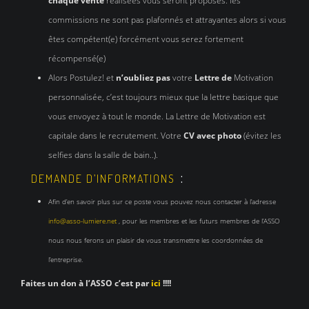
chaque vente
réalisées vous seront proposés. les
commissions ne sont pas plafonnés et attrayantes alors si vous
êtes compétent(e) forcément vous serez fortement
récompensé(e)
Alors Postulez! et
n’oubliez pas
votre
Lettre de
Motivation
personnalisée, c’est toujours mieux que la lettre basique que
vous envoyez à tout le monde. La Lettre de Motivation est
capitale dans le recrutement. Votre
CV avec photo
(évitez les
selfies dans la salle de bain..).
:
DEMANDE D’INFORMATIONS
Afin d’en savoir plus sur ce poste vous pouvez nous contacter à l’adresse
info@asso-lumiere.net
, pour les membres et les futurs membres de l’ASSO
nous nous ferons un plaisir de vous transmettre les coordonnées de
l’entreprise.
Faites un don à l’ASSO c’est par
ici
!!!!