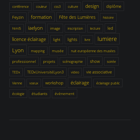
design
diplôme
conférence
couleur
css3
culture
formation
Fête des Lumières
Feyzin
histoire
iaelyon
led
image
html5
inscription
lecture
lumiere
licence éclairage
lights
light
livre
Lyon
musée
mapping
nuit européenne des musées
show
professionnel
projets
scénographie
soirée
vie associative
TEDxUniversitéLyon3
TEDx
video
éclairage
workshop
Vienne
voeux
éclairage public
étudiants
évènement
écologie