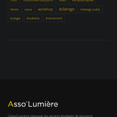
vie associative
TEDxUniversitéLyon3
TEDx
video
éclairage
workshop
Vienne
voeux
éclairage public
étudiants
évènement
écologie
L’Asso’Lumière regroupe les anciens étudiants de la licence