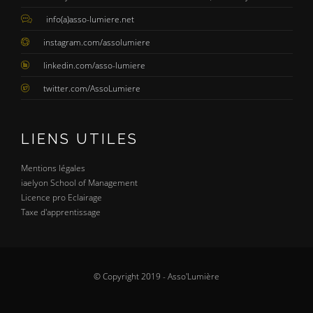
info(a)asso-lumiere.net
instagram.com/assolumiere
linkedin.com/asso-lumiere
twitter.com/AssoLumiere
LIENS UTILES
Mentions légales
iaelyon School of Management
Licence pro Eclairage
Taxe d'apprentissage
© Copyright 2019 - Asso'Lumière