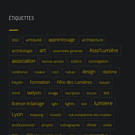
ÉTIQUETTES
apprentissage
antiquité
architecture
2022
art
Asso'Lumière
archéologie
assemblee generale
association
colors
conception
bonne année
design
diplôme
conférence
couleur
css3
culture
formation
Fête des Lumières
Feyzin
histoire
iaelyon
led
image
html5
inscription
lecture
lumiere
licence éclairage
lights
light
livre
Lyon
musée
mapping
nuit européenne des musées
show
professionnel
projets
scénographie
soirée