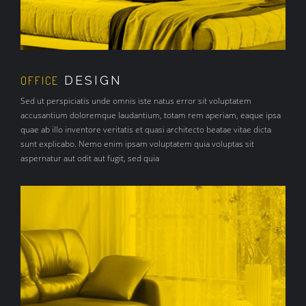
DESIGN
OFFICE
Sed ut perspiciatis unde omnis iste natus error sit voluptatem
accusantium doloremque laudantium, totam rem aperiam, eaque ipsa
quae ab illo inventore veritatis et quasi architecto beatae vitae dicta
sunt explicabo. Nemo enim ipsam voluptatem quia voluptas sit
aspernatur aut odit aut fugit, sed quia