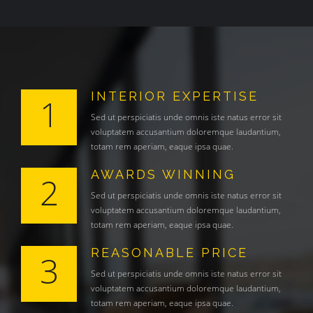
INTERIOR EXPERTISE
1
Sed ut perspiciatis unde omnis iste natus error sit
voluptatem accusantium doloremque laudantium,
totam rem aperiam, eaque ipsa quae.
AWARDS WINNING
2
Sed ut perspiciatis unde omnis iste natus error sit
voluptatem accusantium doloremque laudantium,
totam rem aperiam, eaque ipsa quae.
REASONABLE PRICE
3
Sed ut perspiciatis unde omnis iste natus error sit
voluptatem accusantium doloremque laudantium,
totam rem aperiam, eaque ipsa quae.