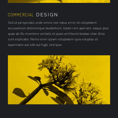
DESIGN
COMMERCIAL
Sed ut perspiciatis unde omnis iste natus error sit voluptatem
accusantium doloremque laudantium, totam rem aperiam, eaque ipsa
quae ab illo inventore veritatis et quasi architecto beatae vitae dicta
sunt explicabo. Nemo enim ipsam voluptatem quia voluptas sit
aspernatur aut odit aut fugit, sed quia