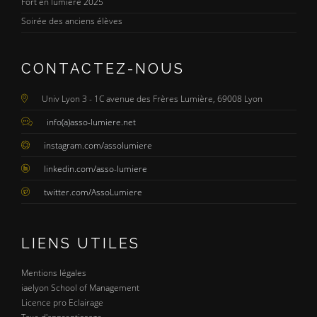
Fort en lumière 2025
Soirée des anciens élèves
CONTACTEZ-NOUS
Univ Lyon 3 - 1C avenue des Frères Lumière, 69008 Lyon
info(a)asso-lumiere.net
instagram.com/assolumiere
linkedin.com/asso-lumiere
twitter.com/AssoLumiere
LIENS UTILES
Mentions légales
iaelyon School of Management
Licence pro Eclairage