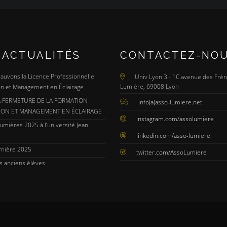
 ACTUALITÉS
CONTACTEZ-NO
 Sauvons la Licence Professionnelle
Univ Lyon 3 - 1C avenue des Frèr
Lumière, 69008 Lyon
n et Management en Éclairage
A FERMETURE DE LA FORMATION
info(a)asso-lumiere.net
ION ET MANAGEMENT EN ÉCLAIRAGE
instagram.com/assolumiere
umières 2025 à l’université Jean-
linkedin.com/asso-lumiere
umière 2025
twitter.com/AssoLumiere
s anciens élèves