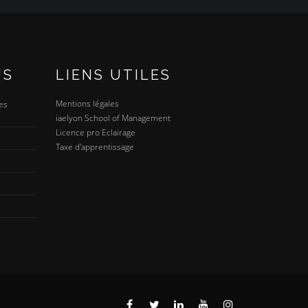
US
LIENS UTILES
Mentions légales
es
iaelyon School of Management
Licence pro Eclairage
Taxe d'apprentissage