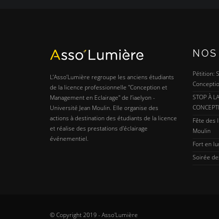
NOS
Pétition:
L’Asso’Lumière regroupe les anciens étudiants
Conceptio
de la licence professionnelle "Conception et
STOP À L
Management en Eclairage" de l’iaelyon -
CONCEPT
Université Jean Moulin. Elle organise des
actions à destination des étudiants de la licence
Fête des l
et réalise des prestations d'éclairage
Moulin
événementiel.
Fort en l
Soirée de
© Copyright 2019 - Asso'Lumière