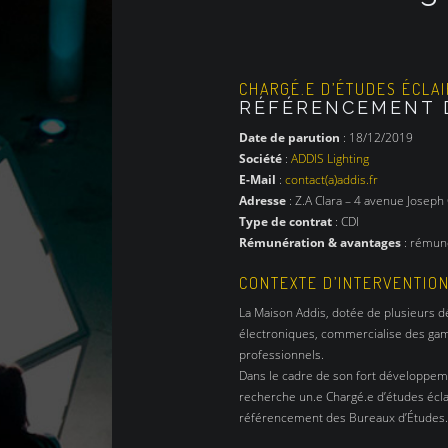
CHARGÉ.E D’ÉTUDES ÉCLA
RÉFÉRENCEMENT D
Date de parution
: 18/12/2019
Société
:
ADDIS Lighting
E-Mail
:
contact(a)addis.fr
Adresse
: Z.A Clara – 4 avenue Joseph
Type de contrat
: CDI
Rémunération & avantages
: rémuné
CONTEXTE D’INTERVENTIO
La Maison Addis, dotée de plusieurs dé
électroniques, commercialise des gam
professionnels.
Dans le cadre de son fort développeme
recherche un.e Chargé.e d’études écl
référencement des Bureaux d’Études.