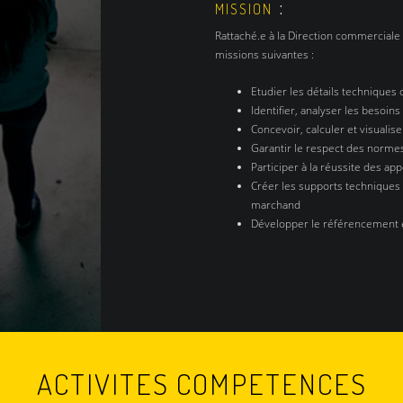
:
MISSION
Rattaché.e à la Direction commerciale
missions suivantes :
Etudier les détails techniques 
Identifier, analyser les besoin
Concevoir, calculer et visualis
Garantir le respect des norme
Participer à la réussite des ap
Créer les supports techniques d
marchand
Développer le référencement e
ACTIVITES COMPETENCES